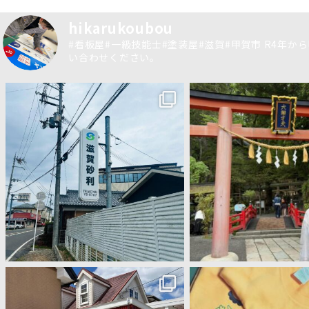
hikarukoubou
#看板屋#一級技能士#塗装屋#滋賀#甲賀市
R4年か
い合わせください。