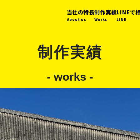
当社の特長
制作実績
LINEで
About us
Works
LINE
制作実績
- works -